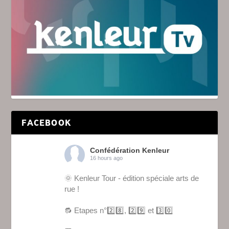
FACEBOOK
Confédération Kenleur
16 hours ago
🌞 Kenleur Tour - édition spéciale arts de
rue !
🔂 Etapes n°2️⃣8️⃣, 2️⃣9️⃣ et 3️⃣0️⃣