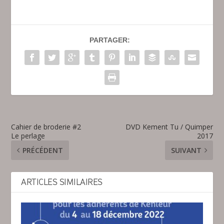
PARTAGER:
Cahier de broderie #2
DVD Kement Tu / Quimper
Le perlage
2017
PRÉCÉDENT
SUIVANT
ARTICLES SIMILAIRES