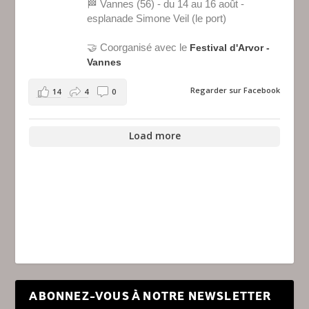
🏁 Vannes (56) - du 14 au 16 août -
esplanade Simone Veil (le port)
🤝 Coorganisé avec le
Festival d'Arvor -
Vannes
Regarder sur Facebook
14
4
0
Load more
ABONNEZ-VOUS À NOTRE NEWSLETTER