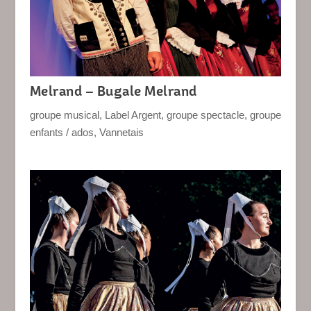
Melrand – Bugale Melrand
groupe musical
,
Label Argent
,
groupe spectacle
,
groupe
enfants / ados
,
Vannetais