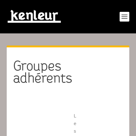
Groupes
adhérents
L
e
s