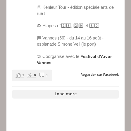
🌞 Kenleur Tour - édition spéciale arts de
rue !
🔂 Etapes n°2️⃣8️⃣, 2️⃣9️⃣ et 3️⃣0️⃣
🏁 Vannes (56) - du 14 au 16 août -
esplanade Simone Veil (le port)
🤝 Coorganisé avec le
Festival d'Arvor -
Vannes
Regarder sur Facebook
3
0
0
Load more