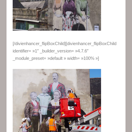
[/divienhancer_flipBoxChild][divienhancer_flipBoxChild
identifier= »1″ _builder_version= »4.7.6″
_module_preset= »default » width= »100% »]