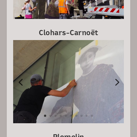
Clohars-Carnoët
Plomelin