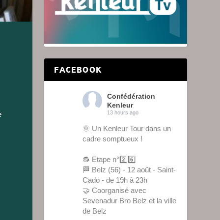
FACEBOOK
Confédération
Kenleur
13 hours ago
e
🌞 Un Kenleur Tour dans un
cadre somptueux !
🔂 Etape n°2️⃣6️⃣
🏁 Belz (56) - 12 août - Saint-
Cado - de 19h à 23h
🤝 Coorganisé avec
Sevenadur Bro Belz et la ville
de Belz