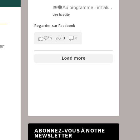
👁️‍🗨️Au programme : initiati
...
Lire la suite
Regarder sur Facebook
9
3
0
ar
Load more
ABONNEZ-VOUS À NOTRE
NEWSLETTER