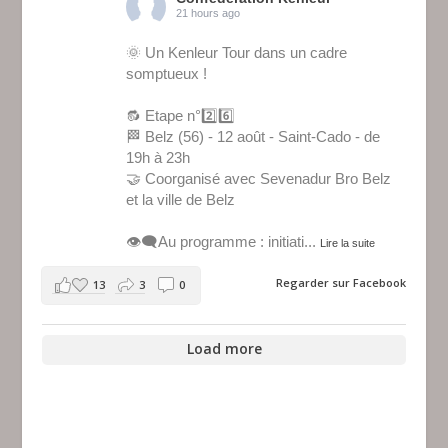
21 hours ago
🌞 Un Kenleur Tour dans un cadre
somptueux !
🔂 Etape n°2️⃣6️⃣
🏁 Belz (56) - 12 août - Saint-Cado - de
19h à 23h
🤝 Coorganisé avec Sevenadur Bro Belz
et la ville de Belz
👁️‍🗨️Au programme : initiati
...
Lire la suite
Regarder sur Facebook
13
3
0
Load more