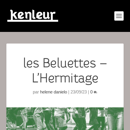
les Beluettes –
L’Hermitage
par
helene danielo
|
23/09/23
|
0