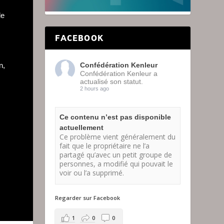
de
FACEBOOK
n,
Confédération Kenleur
Confédération Kenleur a
actualisé son statut.
2 hours ago
Ce contenu n’est pas disponible
actuellement
Ce problème vient généralement du
fait que le propriétaire ne l’a
partagé qu’avec un petit groupe de
personnes, a modifié qui pouvait le
voir ou l’a supprimé.
Regarder sur Facebook
1
0
0