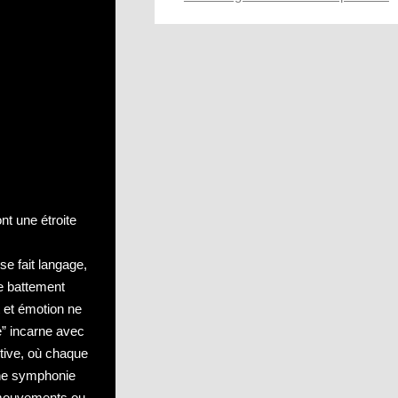
nt une étroite
e fait langage,
ue battement
 et émotion ne
e” incarne avec
tive, où chaque
une symphonie
 mouvements ou