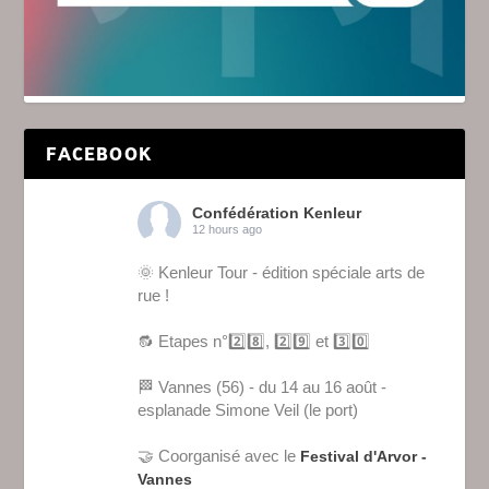
FACEBOOK
Confédération Kenleur
12 hours ago
🌞 Kenleur Tour - édition spéciale arts de
rue !
🔂 Etapes n°2️⃣8️⃣, 2️⃣9️⃣ et 3️⃣0️⃣
🏁 Vannes (56) - du 14 au 16 août -
esplanade Simone Veil (le port)
🤝 Coorganisé avec le
Festival d'Arvor -
Vannes