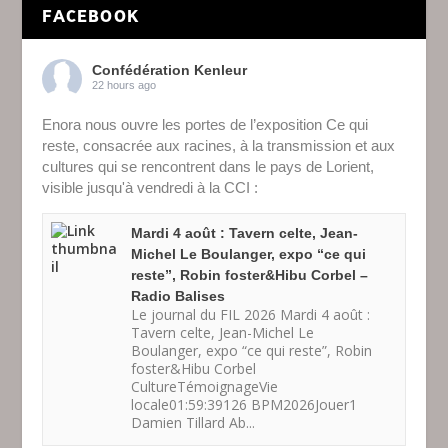
FACEBOOK
Confédération Kenleur
22 hours ago
Enora nous ouvre les portes de l’exposition Ce qui
reste, consacrée aux racines, à la transmission et aux
cultures qui se rencontrent dans le pays de Lorient,
visible jusqu'à vendredi à la CCI :
Mardi 4 août : Tavern celte, Jean-
Michel Le Boulanger, expo “ce qui
reste”, Robin foster&Hibu Corbel –
Radio Balises
Le journal du FIL 2026 Mardi 4 août :
Tavern celte, Jean-Michel Le
Boulanger, expo “ce qui reste”, Robin
foster&Hibu Corbel
CultureTémoignageVie
locale01:59:39126 BPM2026Jouer1
Damien Tillard Ab...