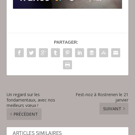
PARTAGER:
Un regard sur les
Fest-noz à Rostrenen le 21
fondamentaux, avec nos
janvier
meilleurs vœux !
SUIVANT
PRÉCÉDENT
ARTICLES SIMILAIRES