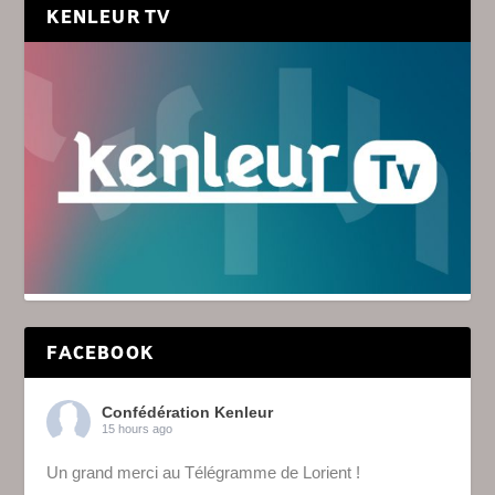
KENLEUR TV
FACEBOOK
Confédération Kenleur
15 hours ago
Un grand merci au Télégramme de Lorient !