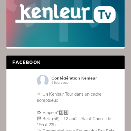
FACEBOOK
Confédération Kenleur
8 hours ago
🌞 Un Kenleur Tour dans un cadre
somptueux !
🔂 Etape n°2️⃣6️⃣
🏁 Belz (56) - 12 août - Saint-Cado - de
19h à 23h
🤝 Coorganisé avec Sevenadur Bro Belz