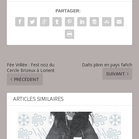
PARTAGER:
Fée Vrillée : Fest noz du
Dañs plinn en pays fañch
Cercle Brizeux à Lorient
SUIVANT
PRÉCÉDENT
ARTICLES SIMILAIRES