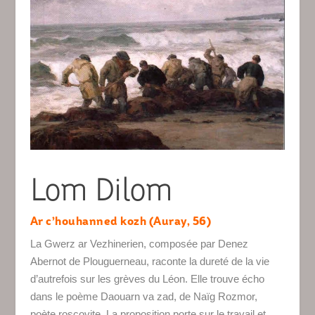
Lom Dilom
Ar c’houhanned kozh (Auray, 56)
La Gwerz ar Vezhinerien, composée par Denez
Abernot de Plouguerneau, raconte la dureté de la vie
d’autrefois sur les grèves du Léon. Elle trouve écho
dans le poème Daouarn va zad, de Naïg Rozmor,
poète roscovite. La proposition porte sur le travail et