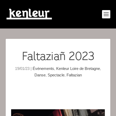
Faltaziañ 2023
19/01/23
|
Événements
,
Kenleur Loire de Bretagne
,
Danse
,
Spectacle
,
Faltazian