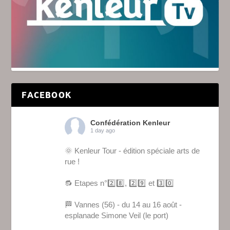
FACEBOOK
Confédération Kenleur
1 day ago
🌞 Kenleur Tour - édition spéciale arts de
rue !
🔂 Etapes n°2️⃣8️⃣, 2️⃣9️⃣ et 3️⃣0️⃣
🏁 Vannes (56) - du 14 au 16 août -
esplanade Simone Veil (le port)