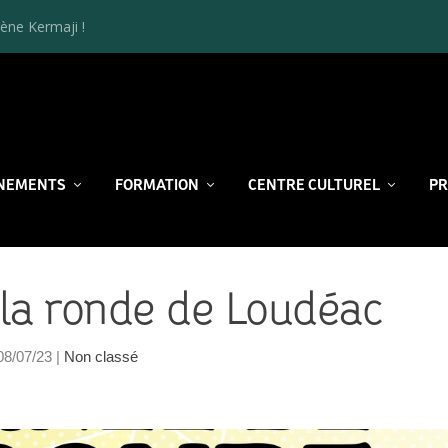
ène Kermaji !
NEMENTS
FORMATION
CENTRE CULTUREL
P
la ronde de Loudéac
08/07/23
|
Non classé