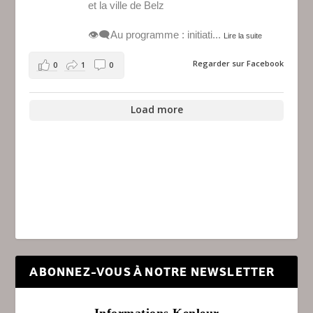
et la ville de Belz
👁️‍🗨️Au programme : initiati
...
Lire la suite
Regarder sur Facebook
0
1
0
Load more
ABONNEZ-VOUS À NOTRE NEWSLETTER
Informations Kenleur