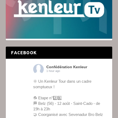
FACEBOOK
Confédération Kenleur
1 hour ago
🌞 Un Kenleur Tour dans un cadre
somptueux !
🔂 Etape n°2️⃣6️⃣
🏁 Belz (56) - 12 août - Saint-Cado - de
19h à 23h
🤝 Coorganisé avec Sevenadur Bro Belz