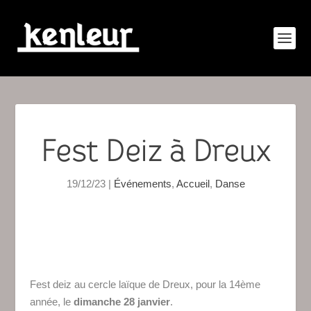
Fest Deiz à Dreux
19/12/23
|
Événements
,
Accueil
,
Danse
Fest deiz au cercle laïque de Dreux, pour la 14ème
année, le
dimanche 28 janvier
.