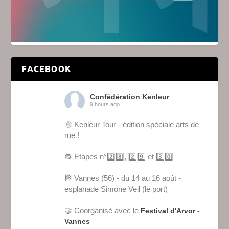
FACEBOOK
Confédération Kenleur
9 hours ago
🌞 Kenleur Tour - édition spéciale arts de
rue !
🔂 Etapes n°2️⃣8️⃣, 2️⃣9️⃣ et 3️⃣0️⃣
🏁 Vannes (56) - du 14 au 16 août -
esplanade Simone Veil (le port)
🤝 Coorganisé avec le
Festival d'Arvor -
Vannes