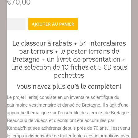
€
70,00
quantité
AJOUTER AU PANIER
de
Classeur
Heritaj
Le classeur à rabats + 54 intercalaires
par terroirs + le poster Terroirs de
Bretagne + un livret de présentation +
une sélection de 10 fiches et 5 CD sous
pochettes
Vous n’avez plus qu’à le compléter !
Le projet Heritaj consiste en un inventaire scientifique du
patrimoine vestimentaire et dansé de Bretagne. Il s’agit d’une
approche thématique sur l’ensemble des terroirs de Bretagne.
Beaucoup de vidéos et d’écrits ont été accumulés par
Kendalc’h et ses adhérents depuis près de 70 ans. Il est venu
le temps indispensable de traiter toutes ces informations avec