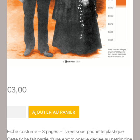
€
3,00
quantité
AJOUTER AU PANIER
de
FC-
13
Fiche costume – 8 pages – livrée sous pochette plastique
-
Cette fiche fait partie d’une encyclopédie dédiée au patrimoine