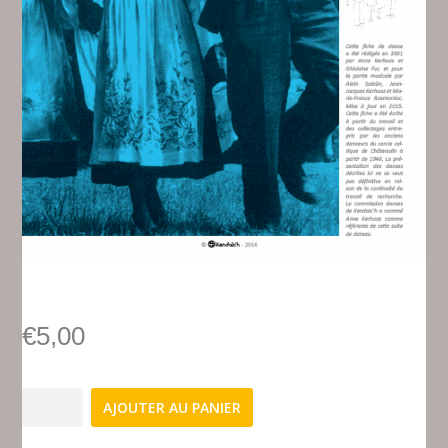
€
5,00
quantité
AJOUTER AU PANIER
de
FD-