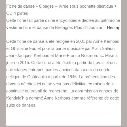
CD-
Fiche de danse – 8 pages – livrée sous pochette plastique +
17
CD 4 pistes
-
Cette fiche fait partie d’une encyclopédie dédiée au patrimoine
Gavotte
vestimentaire et dansé de Bretagne. Plus d’infos sur :
Heritaj
et
jabadao
Cette fiche de danse a été rédigée en 2001 par Anne Kerhoas
du
et Ghislaine Fur, et pour la partie musicale par Alain Salaün,
pays
Jean-Jacques Kerhoas et Marie-France Rosmorduc. Mise à
Rouzig
jour en 2015. Cette fiche a été écrite à partir du travail et des
mode
collectages entrepris par les anciens danseurs du cercle
Châteaulin
celtique de Châteaulin à partir de 1946. La présentation des
danses décrites ici ne se veut pas définitive en raison de la
continuité du travail de recherche. La commission danses de
Kendalc’h a nommé Anne Kerhoas comme référente de cette
suite de danses.