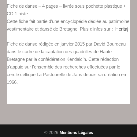
CD-
Fiche de danse – 4 pages – livrée sous pochette plastique +
27
CD 1 piste
-
Cette fiche fait partie d’une encyclopédie dédiée au patrimoine
Quadrille
vestimentaire et dansé de Bretagne. Plus d’infos sur :
Heritaj
de
Guénouvry-
Fiche de danse rédigée en janvier 2015 par David Bourdeau
Conquereuil
dans le cadre de la captation des quadrilles de Haute-
Bretagne par la confédération Kendalc’h. Cette rédaction
s’appuie sur l’ensemble des recherches effectuées par le
cercle celtique La Pastourelle de Jans depuis sa création en
1966.
© 2026
Mentions Légales