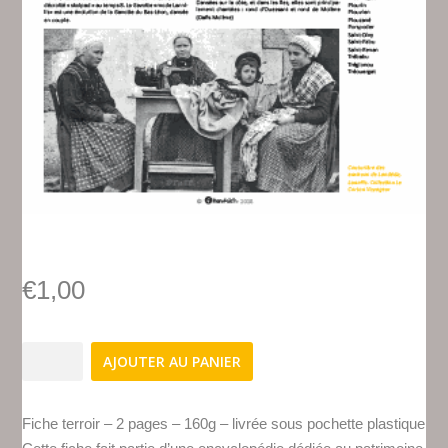
€
1,00
quantité
AJOUTER AU PANIER
de
FT-
25
Fiche terroir – 2 pages – 160g – livrée sous pochette plastique
Bas