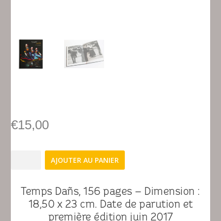
€
15,00
quantité
AJOUTER AU PANIER
de
Temps
Dañs
Temps Dañs, 156 pages – Dimension :
18,50 x 23 cm. Date de parution et
première édition juin 2017