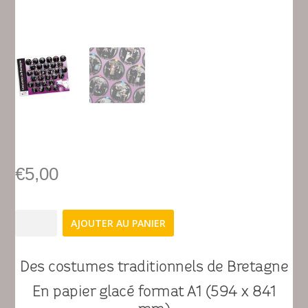
€
5,00
quantité
AJOUTER AU PANIER
de
Poster
costumes
Des costumes traditionnels de Bretagne
de
En papier glacé format A1 (594 x 841
Bretagne