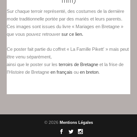
mm)
Sur chaque terroir représenté, des costumes de la dernière
mode traditionnelle portée par des mariés et leurs parents.
Ces images sont issues du livre « Mariages en Bretagne »
que vous pouvez retrouver
sur ce lien.
Ce poster fait partie du coffret « La Famille Pikett' » mais peut
être venu séparément,
ainsi que le poster sur les
terroirs de Bretagne
et la frise de
l’Histoire de Bretagne
en français
ou
en breton
.
© 2026
Mentions Légales