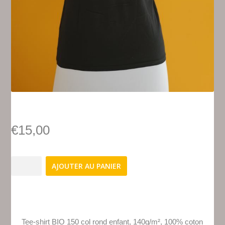
€
15,00
quantité
AJOUTER AU PANIER
de
Tee-
shirt
Klas'Dañs
Enfants
Tee-shirt BIO 150 col rond enfant, 140g/m², 100% coton