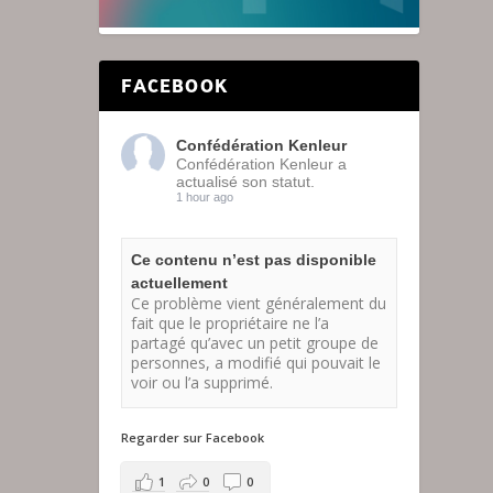
FACEBOOK
Confédération Kenleur
Confédération Kenleur a
actualisé son statut.
1 hour ago
Ce contenu n’est pas disponible
actuellement
Ce problème vient généralement du
fait que le propriétaire ne l’a
partagé qu’avec un petit groupe de
personnes, a modifié qui pouvait le
voir ou l’a supprimé.
Regarder sur Facebook
1
0
0