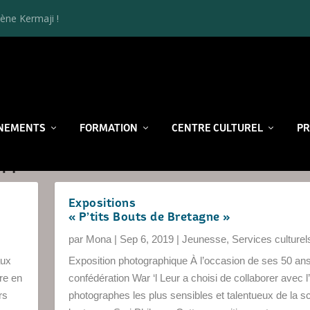
ène Kermaji !
NEMENTS
FORMATION
CENTRE CULTUREL
P
on
Expositions
« P’tits Bouts de Bretagne »
par
Mona
|
Sep 6, 2019
|
Jeunesse
,
Services culturel
aux
Exposition photographique À l’occasion de ses 50 ans
re en
confédération War ‘l Leur a choisi de collaborer avec l
rs
photographes les plus sensibles et talentueux de la s