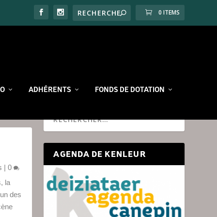
0 ITEMS
RO
ADHÉRENTS
FONDS DE DOTATION
AGENDA DE KENLEUR
s
|
0
, la
’un des
cène