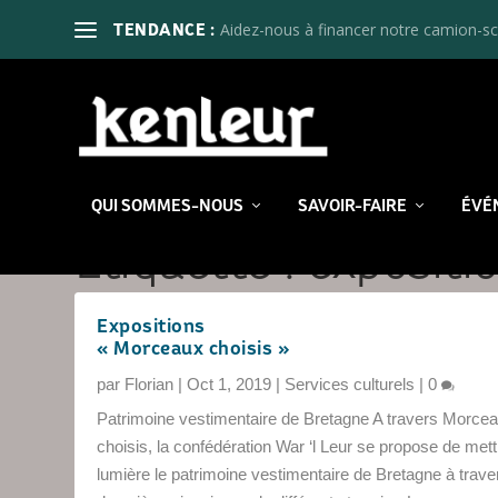
Aidez-nous à financer notre camion-sc
TENDANCE :
QUI SOMMES-NOUS
SAVOIR-FAIRE
ÉVÉ
Étiquette :
expositi
Expositions
« Morceaux choisis »
par
Florian
|
Oct 1, 2019
|
Services culturels
|
0
Patrimoine vestimentaire de Bretagne A travers Morce
choisis, la confédération War ‘l Leur se propose de mett
lumière le patrimoine vestimentaire de Bretagne à trave