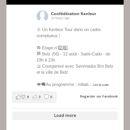
Confédération Kenleur
14 hours ago
🌞 Un Kenleur Tour dans un cadre
somptueux !
🔂 Etape n°2️⃣6️⃣
🏁 Belz (56) - 12 août - Saint-Cado - de
19h à 23h
🤝 Coorganisé avec Sevenadur Bro Belz
et la ville de Belz
👁️‍🗨️Au programme : initiati
...
Lire la suite
Regarder sur Facebook
9
3
0
Load more