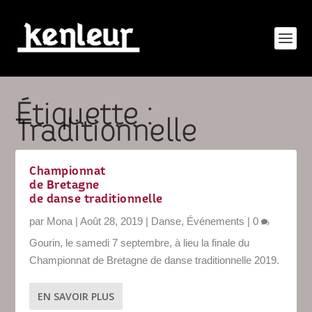
Étiquette :
Traditionnelle
Championnat
de Bretagne
de danse traditionnelle
par
Mona
|
Août 28, 2019
|
Danse
,
Événements
|
0
Gourin, le samedi 7 septembre, à lieu la finale du
Championnat de Bretagne de danse traditionnelle 2019.
EN SAVOIR PLUS