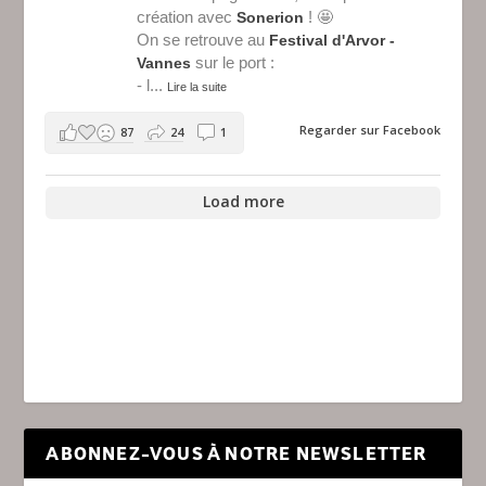
création avec
! 🤩
Sonerion
On se retrouve au
Festival d'Arvor -
sur le port :
Vannes
- l
...
Lire la suite
Regarder sur Facebook
87
24
1
Load more
ABONNEZ-VOUS À NOTRE NEWSLETTER