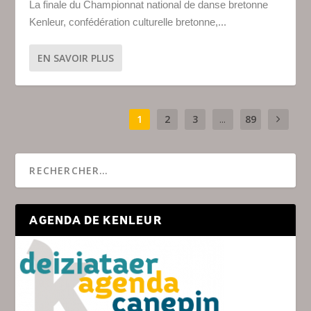
La finale du Championnat national de danse bretonne
Kenleur, confédération culturelle bretonne,...
EN SAVOIR PLUS
1
2
3
...
89
AGENDA DE KENLEUR