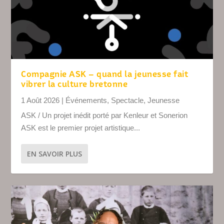
Compagnie ASK – quand la jeunesse fait
vibrer la culture bretonne
1 Août 2026
|
Événements
,
Spectacle
,
Jeunesse
ASK / Un projet inédit porté par Kenleur et Sonerion
ASK est le premier projet artistique...
EN SAVOIR PLUS