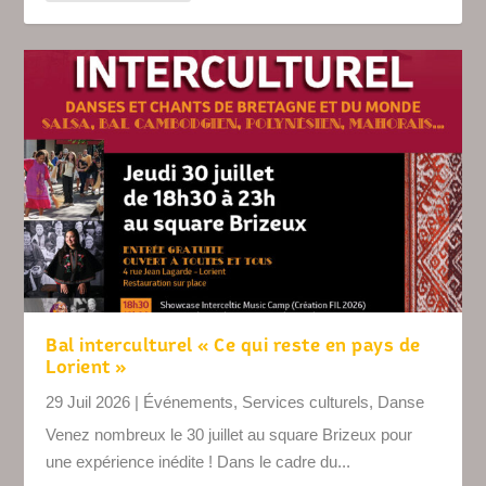
Bal interculturel « Ce qui reste en pays de
Lorient »
29 Juil 2026
|
Événements
,
Services culturels
,
Danse
Venez nombreux le 30 juillet au square Brizeux pour
une expérience inédite ! Dans le cadre du...