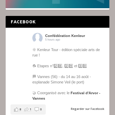
FACEBOOK
Confédération Kenleur
5 hours ago
🌞 Kenleur Tour - édition spéciale arts de
rue !
🔂 Etapes n°2️⃣8️⃣, 2️⃣9️⃣ et 3️⃣0️⃣
🏁 Vannes (56) - du 14 au 16 août -
esplanade Simone Veil (le port)
🤝 Coorganisé avec le
Festival d'Arvor -
Vannes
Regarder sur Facebook
8
1
0