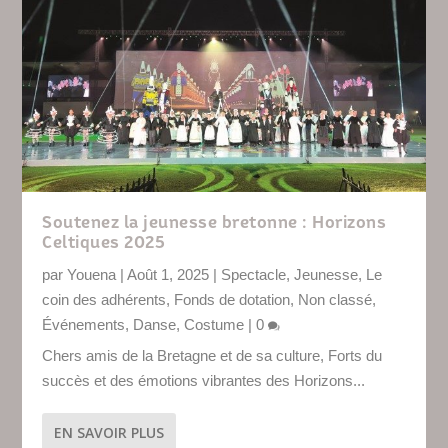
Soutenez la jeunesse bretonne : Horizons
Celtiques 2025
par
Youena
|
Août 1, 2025
|
Spectacle
,
Jeunesse
,
Le
coin des adhérents
,
Fonds de dotation
,
Non classé
,
Événements
,
Danse
,
Costume
|
0
Chers amis de la Bretagne et de sa culture, Forts du
succès et des émotions vibrantes des Horizons...
EN SAVOIR PLUS