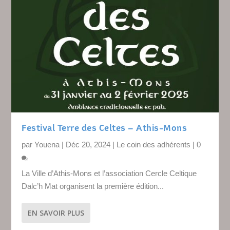
Festival Terre des Celtes – Athis-Mons
par
Youena
|
Déc 20, 2024
|
Le coin des adhérents
|
0
La Ville d’Athis-Mons et l’association Cercle Celtique
Dalc’h Mat organisent la première édition...
EN SAVOIR PLUS