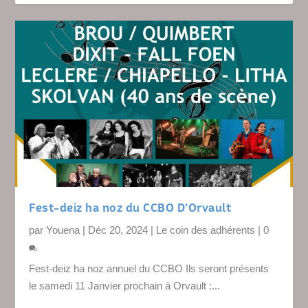
Fest-deiz ha noz du CCBO D’Orvault
par
Youena
|
Déc 20, 2024
|
Le coin des adhérents
|
0
Fest-deiz ha noz annuel du CCBO Ils seront présents
le samedi 11 Janvier prochain à Orvault :...