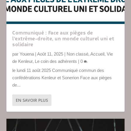
Communiqué : Face aux pièges de
l’extrême-droite, un monde culturel uni et
solidaire
par
Youena
|
Août 11, 2025
|
Non classé
,
Accueil
,
Vie
de Kenleur
,
Le coin des adhérents
|
0
le lundi 11 août 2025 Communiqué commun des
confédérations Kenleur et Sonerion Face aux pièges
de...
EN SAVOIR PLUS