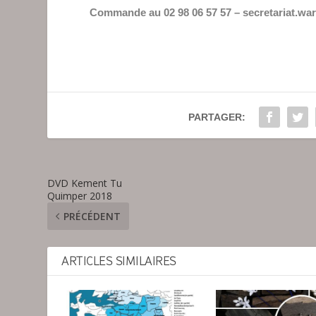
Commande au 02 98 06 57 57 – secretariat.w
PARTAGER:
DVD Kement Tu
Quimper 2018
PRÉCÉDENT
ARTICLES SIMILAIRES