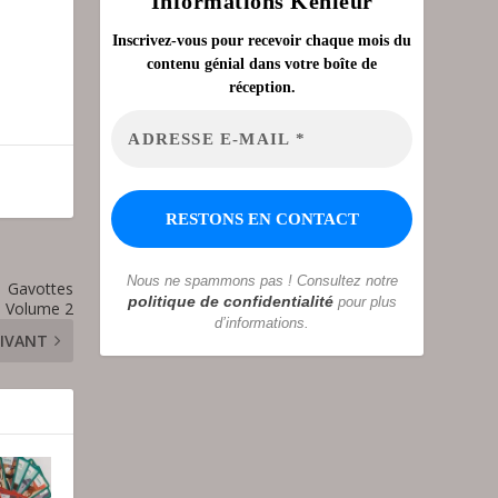
Informations Kenleur
Inscrivez-vous pour recevoir chaque mois du
contenu génial dans votre boîte de
réception.
Nous ne spammons pas ! Consultez notre
Gavottes
politique de confidentialité
pour plus
– Volume 2
d’informations.
IVANT