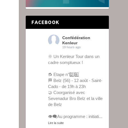
FACEBOOK
Confédération
Kenleur
19 hours ago
🌞 Un Kenleur Tour dans un
cadre somptueux !
🔂 Etape n°2️⃣6️⃣
🏁 Belz (56) - 12 août - Saint-
Cado - de 19h à 23h
🤝 Coorganisé avec
Sevenadur Bro Belz et la ville
de Belz
👁️‍🗨️Au programme : initiati
...
Lire la suite