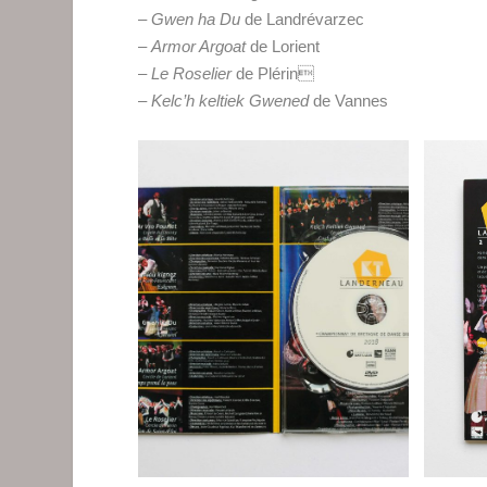
–
Gwen ha Du
de Landrévarzec
–
Armor Argoat
de Lorient
–
Le Roselier
de Plérin
–
Kelc’h keltiek Gwened
de Vannes