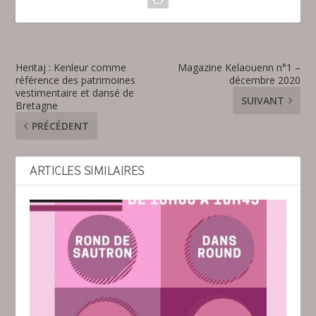
Heritaj : Kenleur comme
Magazine Kelaouenn n°1 –
référence des patrimoines
décembre 2020
vestimentaire et dansé de
SUIVANT
Bretagne
PRÉCÉDENT
ARTICLES SIMILAIRES