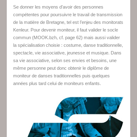
Se donner les moyens d’avoir des personnes
compétentes pour poursuivre le travail de transmission
de la matière de Bretagne, tel est l’enjeu des monitorats
Kenleur. Pour devenir moniteur, il faut valider le socle
commun (MOOK.bzh, cf. page 62) mais aussi valider
la spécialisation choisie : costume, danse traditionnelle,
spectacle, vie associative, jeunesse et musique. Dans
sa vie associative, selon ses envies et besoins, une
même personne peut donc obtenir le diplôme de
moniteur de danses traditionnelles puis quelques
années plus tard celui de moniteurs enfants.