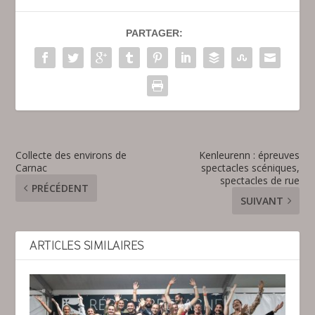
PARTAGER:
Collecte des environs de
Kenleurenn : épreuves
Carnac
spectacles scéniques,
spectacles de rue
PRÉCÉDENT
SUIVANT
ARTICLES SIMILAIRES