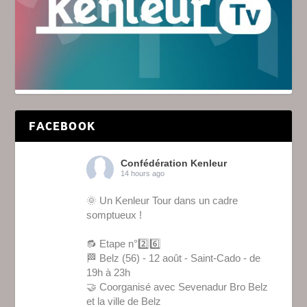
FACEBOOK
Confédération Kenleur
14 hours ago
🌞 Un Kenleur Tour dans un cadre
somptueux !
🔂 Etape n°2️⃣6️⃣
🏁 Belz (56) - 12 août - Saint-Cado - de
19h à 23h
🤝 Coorganisé avec Sevenadur Bro Belz
et la ville de Belz