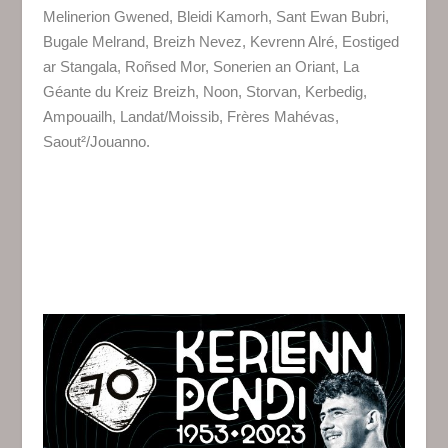
Melinerion Gwened, Bleidi Kamorh, Sant Ewan Bubri,
Bugale Melrand, Breizh Nevez, Kevrenn Alré, Eostiged
ar Stangala, Roñsed Mor, Sonerien an Oriant, La
Géante du Kreiz Breizh, Noon, Storvan, Kerbedig,
Ampouailh, Landat/Moissib, Frères Mahévas,
Saout²/Jouanno.