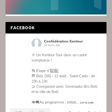
FACEBOOK
Confédération Kenleur
20 hours ago
🌞 Un Kenleur Tour dans un cadre
somptueux !
🔂 Etape n°2️⃣6️⃣
🏁 Belz (56) - 12 août - Saint-Cado - de
19h à 23h
🤝 Coorganisé avec Sevenadur Bro Belz
et la ville de Belz
👁️‍🗨️Au programme : initiati
...
Lire la suite