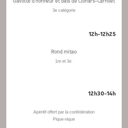
Gavotte d’honneur et bals de Clohars-Carnoët
3
e
catégorie
12h-12h25
Rond mitao
1
re
et 3
e
12h30-14h
Apéritif offert par la confédération
Pique-nique