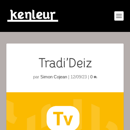
Tradi’Deiz
par
Simon Cojean
|
12/09/23
|
0