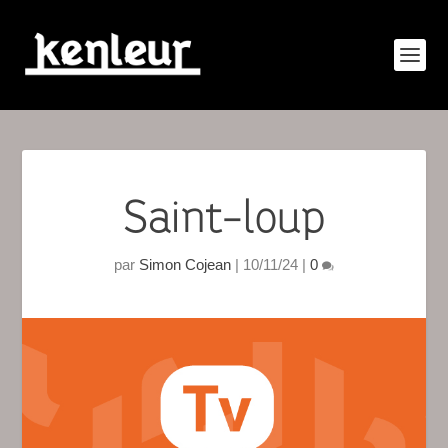
Saint-loup
par
Simon Cojean
|
10/11/24
|
0