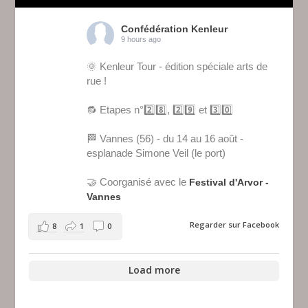
Confédération Kenleur
9 hours ago
🌞 Kenleur Tour - édition spéciale arts de
rue !
🔂 Etapes n°2️⃣8️⃣, 2️⃣9️⃣ et 3️⃣0️⃣
🏁 Vannes (56) - du 14 au 16 août -
esplanade Simone Veil (le port)
🤝 Coorganisé avec le
Festival d'Arvor -
Vannes
Regarder sur Facebook
8
1
0
Load more