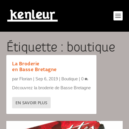
Étiquette :
boutique
La Broderie
en Basse Bretagne
par
Florian
|
Sep 6, 2019
|
Boutique
|
0
Découvrez la broderie de Basse Bretagne
EN SAVOIR PLUS